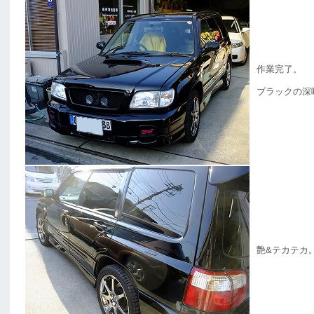
作業完了。
ブラックの深
艶&テカテカ