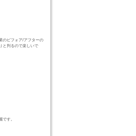
業のビフォア/アフターの
りと判るので楽しいで
麗です。