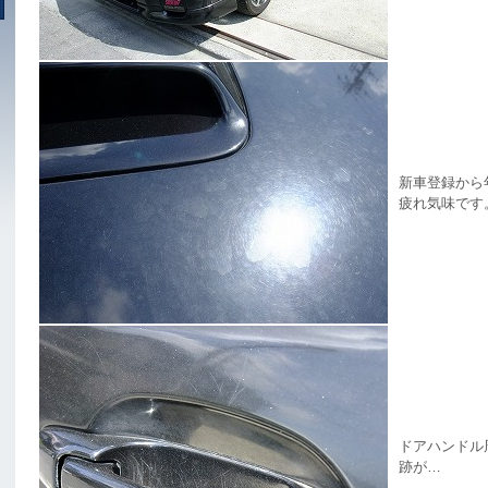
新車登録から
疲れ気味です
ドアハンドル
跡が…