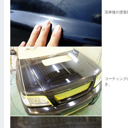
洗車後の塗装
コーティング
き。