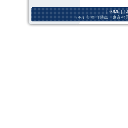
｜
HOME
｜
お
（有）伊東自動車 東京都足立区東綾