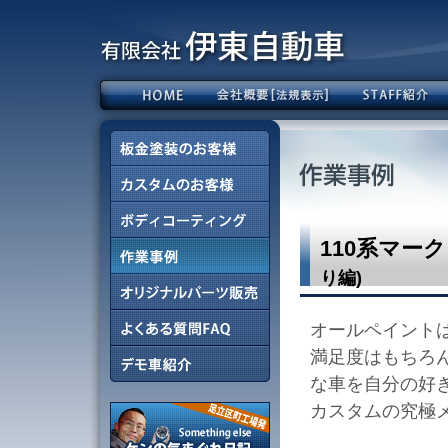
110系マー
り編)
オールペイント
満足度はもちろ
な車を自分の好
カスタムの究極